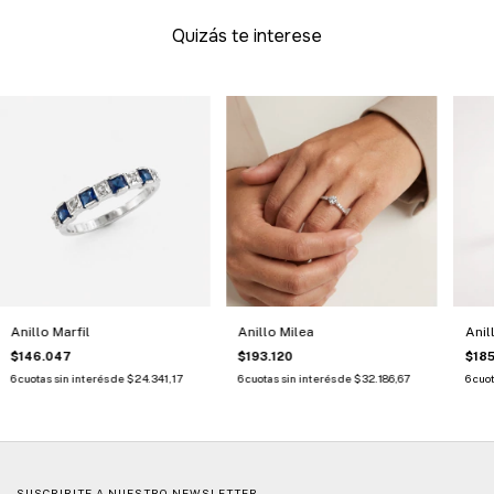
Quizás te interese
Anillo Marfil
Anillo Milea
Anil
$146.047
$193.120
$18
6
cuotas sin interés de
$24.341,17
6
cuotas sin interés de
$32.186,67
6
cuot
SUSCRIBITE A NUESTRO NEWSLETTER