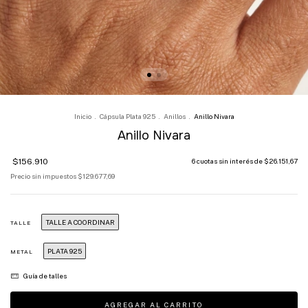
Inicio
.
Cápsula Plata 925
.
Anillos
.
Anillo Nivara
Anillo Nivara
$156.910
6
cuotas sin interés de
$26.151,67
Precio sin impuestos
$129.677,69
TALLE A COORDINAR
TALLE
PLATA 925
METAL
Guía de talles