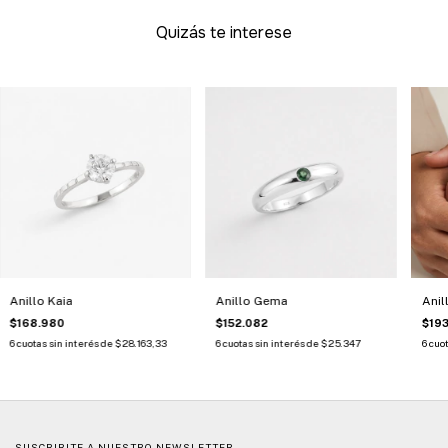
Quizás te interese
Anillo Kaia
Anillo Gema
Anil
$168.980
$152.082
$193
6
cuotas sin interés de
$28.163,33
6
cuotas sin interés de
$25.347
6
cuot
SUSCRIBITE A NUESTRO NEWSLETTER