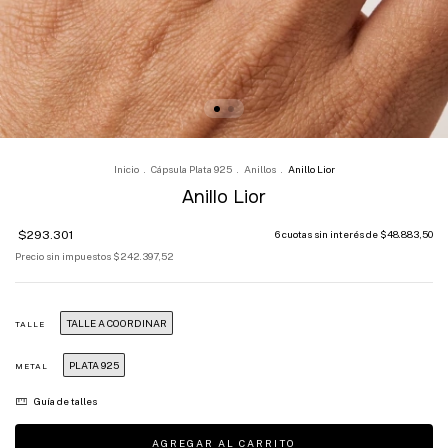
Inicio
.
Cápsula Plata 925
.
Anillos
.
Anillo Lior
Anillo Lior
$293.301
6
cuotas sin interés de
$48.883,50
Precio sin impuestos
$242.397,52
TALLE A COORDINAR
TALLE
PLATA 925
METAL
Guía de talles