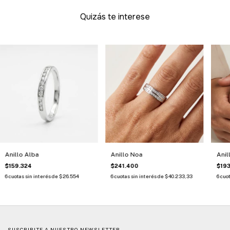
Quizás te interese
Anillo Alba
Anillo Noa
Anil
$159.324
$241.400
$193
6
cuotas sin interés de
$26.554
6
cuotas sin interés de
$40.233,33
6
cuot
SUSCRIBITE A NUESTRO NEWSLETTER