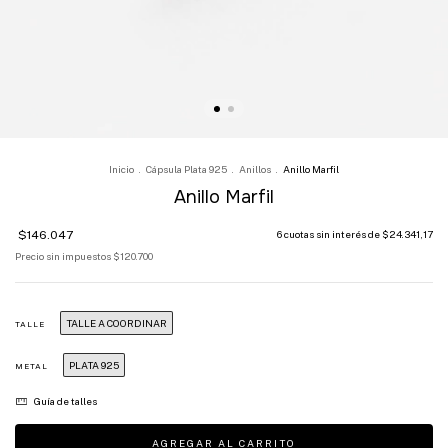
Inicio
.
Cápsula Plata 925
.
Anillos
.
Anillo Marfil
Anillo Marfil
$146.047
6
cuotas sin interés de
$24.341,17
Precio sin impuestos
$120.700
TALLE A COORDINAR
TALLE
PLATA 925
METAL
Guía de talles