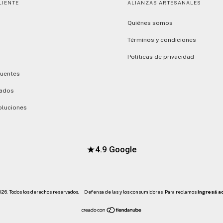
LIENTE
ALIANZAS ARTESANALES
Quiénes somos
Términos y condiciones
Políticas de privacidad
cuentes
dados
oluciones
★
4.9 Google
026. Todos los derechos reservados.
Defensa de las y los consumidores. Para reclamos
ingresá a