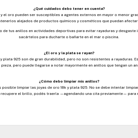
¿Qué cuidados debo tener en cuenta?
a y el oro pueden ser susceptibles a agentes externos en mayor o menor gr
tenerlos alejados de productos químicos y cosméticos que puedan afectar
uso de tus anillos en actividades deportivas para evitar rayaduras y desgas
sacártelos para ducharte o bañarte en el mar o piscina.
¿El oro y la plata se rayan?
 y plata 925 son de gran durabilidad, pero no son resistentes a rayaduras.
a pieza, pero puede llegarse a notar mayormente en anillos que tengan un anc
¿Cómo debo limpiar mis anillos?
s posible limpiar las joyas de oro 18k y plata 925. No se debe intentar limpi
o recupere el brillo, podés traerla —agendando una cita previamente— para 