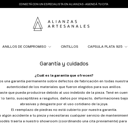
CONECTÁ CON UN ESPECIALISTA EN ALIANZAS - AGENDÁ TU CITA
ANILLOS DE COMPROMISO
CINTILLOS
CAPSULA PLATA 925
Garantía y cuidados
¿Cuál es la garantía que ofrecen?
s una garantía permanente sobre defectos de fabricación en todas nuestra
autenticidad de los materiales que fueron elegidos para sus anillos.
aste que pueda producirse debido al uso indebido de la pieza. Tené en cue
lo tanto, susceptibles a rasguños, daños por impacto, deformaciones bajo
abrasivas y desgaste por el uso cotidiano de la joya.
El reemplazo de piedras no está cubierto por nuestra garantía.
o algún accidente a tu pieza y necesitaras cualquier servicio de mantenimien
 podés traerla a nuestro showroom (coordinando una cita previamente) para 