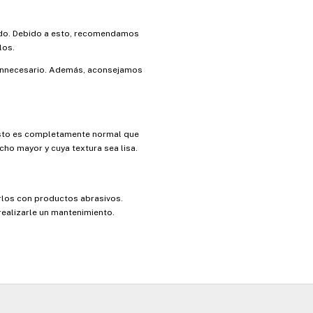
ado. Debido a esto, recomendamos
los.
te innecesario. Además, aconsejamos
 Esto es completamente normal que
ho mayor y cuya textura sea lisa.
arlos con productos abrasivos.
realizarle un mantenimiento.