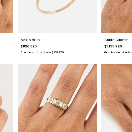
Anillo Brunik
Anillo Cluster
$826.320
$1.135.920
6
cuotas sin interés de
$137.720
6
cuotas sin interés