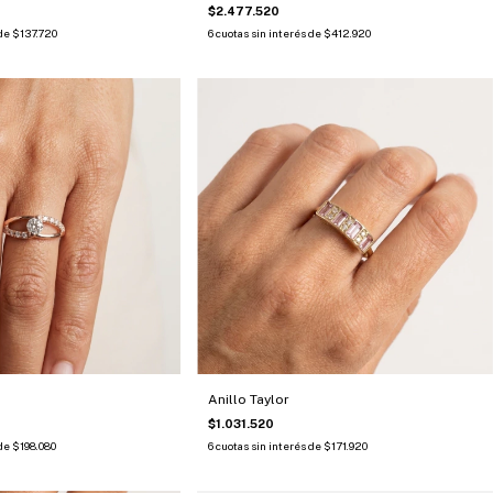
$2.477.520
 de
$137.720
6
cuotas sin interés de
$412.920
Anillo Taylor
$1.031.520
 de
$198.080
6
cuotas sin interés de
$171.920