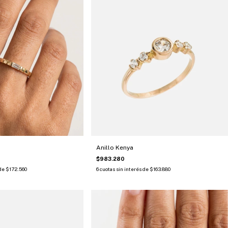
Anillo Kenya
$983.280
 de
$172.560
6
cuotas sin interés de
$163.880