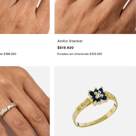
Anillo Stacker
$619.920
 de
$189.320
6
cuotas sin interés de
$103.320