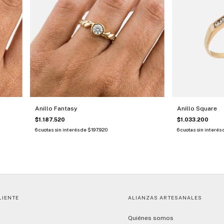
Anillo Fantasy
Anillo Square
$1.187.520
$1.033.200
6
cuotas sin interés de
$197.920
6
cuotas sin interés
LIENTE
ALIANZAS ARTESANALES
Quiénes somos