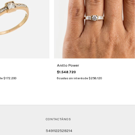
Anillo Power
$1.548.720
 de
$172.200
6
cuotas sin interés de
$258.120
CONTACTÁNOS
5491122528214