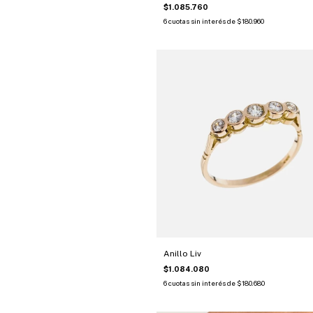
$1.085.760
6
cuotas sin interés de
$180.960
Anillo Liv
$1.084.080
6
cuotas sin interés de
$180.680