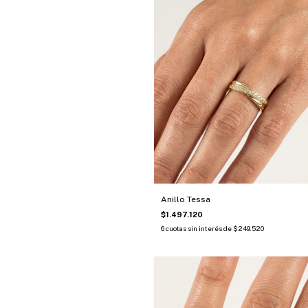
Anillo Tessa
$1.497.120
6
cuotas sin interés de
$249.520