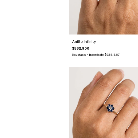
Anillo Infinity
$562.900
6
cuotas sin interés de
$93.816,67