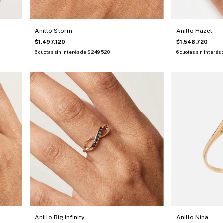
Anillo Storm
Anillo Hazel
$1.497.120
$1.548.720
6
cuotas sin interés de
$249.520
6
cuotas sin interés
Anillo Big Infinity
Anillo Nina