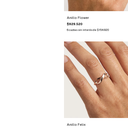
Anillo Flower
$929.520
6
cuotas sin interés de
$154.920
Anillo Felix