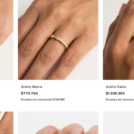
Anillo Moira
Anillo Daila
$776.760
$1.035.360
6
cuotas sin interés de
$129.460
6
cuotas sin interés