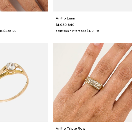
Anillo Liam
$1.032.840
 de
$258.120
6
cuotas sin interés de
$172.140
Anillo Triple Row