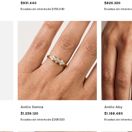
$931.440
$826.320
6
cuotas sin interés de
$155.240
6
cuotas sin interés
Anillo Sienna
Anillo Aby
$1.239.120
$1.188.480
6
cuotas sin interés de
$206.520
6
cuotas sin interés