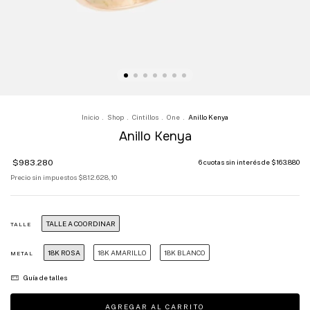
Inicio
.
Shop
.
Cintillos
.
One
.
Anillo Kenya
Anillo Kenya
$983.280
6
cuotas sin interés de
$163.880
Precio sin impuestos
$812.628,10
TALLE A COORDINAR
TALLE
18K ROSA
18K AMARILLO
18K BLANCO
METAL
Guía de talles