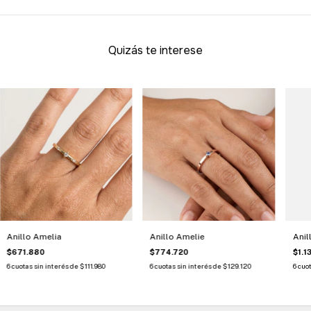
Quizás te interese
Anillo Amelia
Anillo Amelie
Anil
$671.880
$774.720
$1.1
6
cuotas sin interés de
$111.980
6
cuotas sin interés de
$129.120
6
cuot