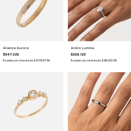
Alianza Aurora
Anillo Lumina
$947.025
$228.123
6
cuotas sin interés de
$157.837,50
6
cuotas sin interés de
$38.020,50