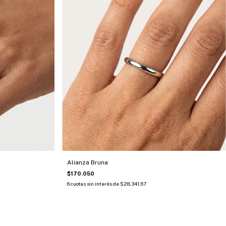
Alianza Bruna
$170.050
6
cuotas sin interés de
$28.341,67