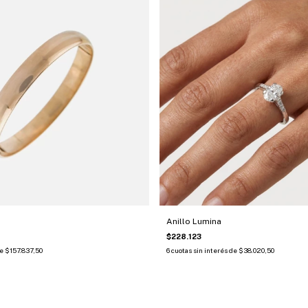
Anillo Lumina
$228.123
de
$157.837,50
6
cuotas sin interés de
$38.020,50