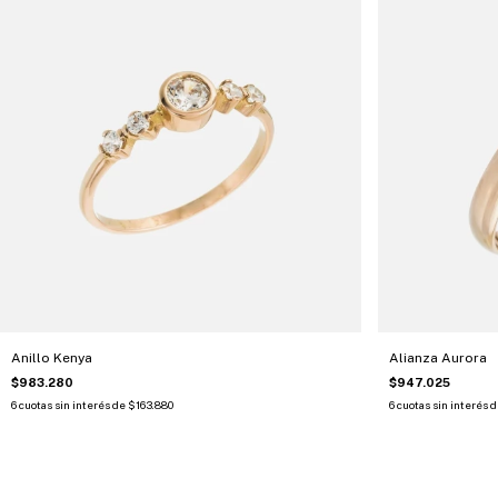
Anillo Kenya
Alianza Aurora
$983.280
$947.025
6
cuotas sin interés de
$163.880
6
cuotas sin interés 