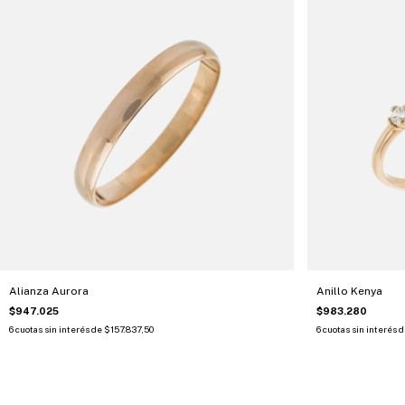
Alianza Aurora
Anillo Kenya
$947.025
$983.280
6
cuotas sin interés de
$157.837,50
6
cuotas sin interés 