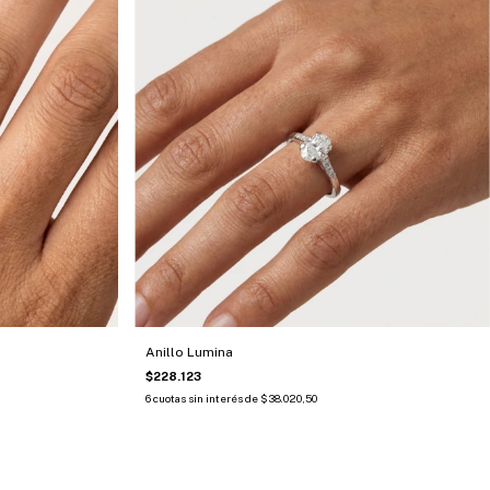
Anillo Lumina
$228.123
6
cuotas sin interés de
$38.020,50