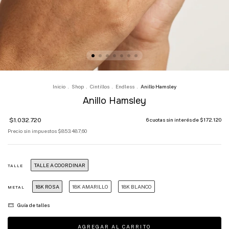
Inicio
.
Shop
.
Cintillos
.
Endless
.
Anillo Hamsley
Anillo Hamsley
$1.032.720
6
cuotas sin interés de
$172.120
Precio sin impuestos
$853.487,60
TALLE A COORDINAR
TALLE
18K ROSA
18K AMARILLO
18K BLANCO
METAL
Guía de talles