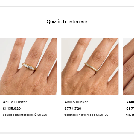
Quizás te interese
Anillo Cluster
Anillo Dunker
Anil
$1.135.920
$774.720
$87
6
cuotas sin interés de
$189.320
6
cuotas sin interés de
$129.120
6
cuot