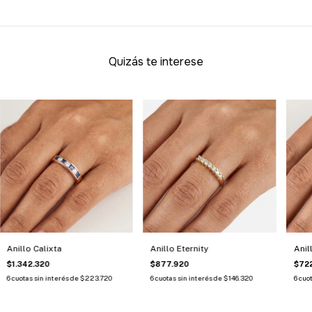
Quizás te interese
Anillo Calixta
Anillo Eternity
Anil
$1.342.320
$877.920
$72
6
cuotas sin interés de
$223.720
6
cuotas sin interés de
$146.320
6
cuot