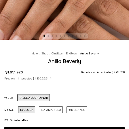
Inicio
.
Shop
.
Cintillos
.
Endless
.
Anillo Beverly
Anillo Beverly
$1.651.920
6
cuotas sin interés de
$275.320
Precio sin impuestos
$1.365.223,14
TALLE A COORDINAR
TALLE
18K ROSA
18K AMARILLO
18K BLANCO
METAL
Guía de talles