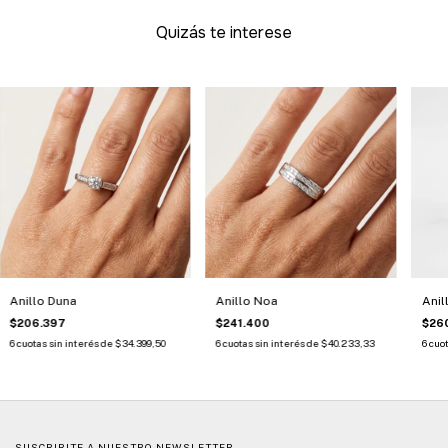
Quizás te interese
Anillo Duna
Anillo Noa
Anil
$206.397
$241.400
$260
6
cuotas sin interés de
$34.399,50
6
cuotas sin interés de
$40.233,33
6
cuot
SUSCRIBITE A NUESTRO NEWSLETTER