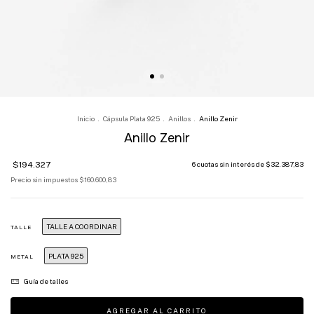
Inicio
.
Cápsula Plata 925
.
Anillos
.
Anillo Zenir
Anillo Zenir
$194.327
6
cuotas sin interés de
$32.387,83
Precio sin impuestos
$160.600,83
TALLE A COORDINAR
TALLE
PLATA 925
METAL
Guía de talles