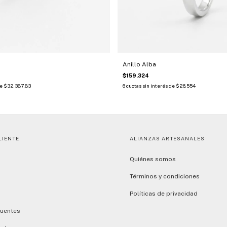
Anillo Alba
$159.324
de
$32.387,83
6
cuotas sin interés de
$26.554
LIENTE
ALIANZAS ARTESANALES
Quiénes somos
Términos y condiciones
Políticas de privacidad
cuentes