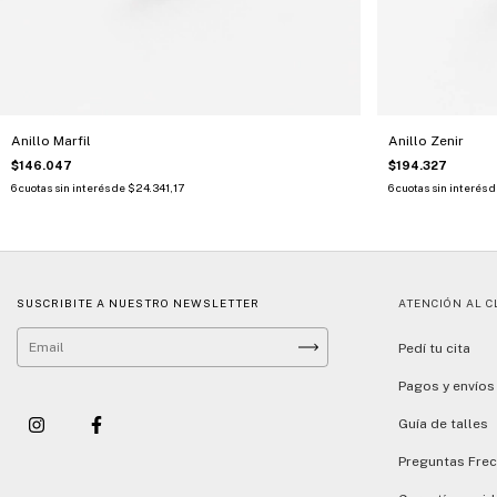
Anillo Marfil
Anillo Zenir
$146.047
$194.327
6
cuotas sin interés de
$24.341,17
6
cuotas sin interés 
SUSCRIBITE A NUESTRO NEWSLETTER
ATENCIÓN AL C
Pedí tu cita
Pagos y envíos
Guía de talles
Preguntas Fre