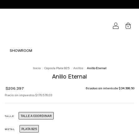
0
SHOWROOM
Inicio
.
Cápsula Plata 925
.
Anillos
.
Anillo Eternal
Anillo Eternal
$206.397
6
cuotas sin interés de
$34.399,50
Precio sin impuestos
$170.576,03
TALLE A COORDINAR
TALLE
PLATA 925
METAL