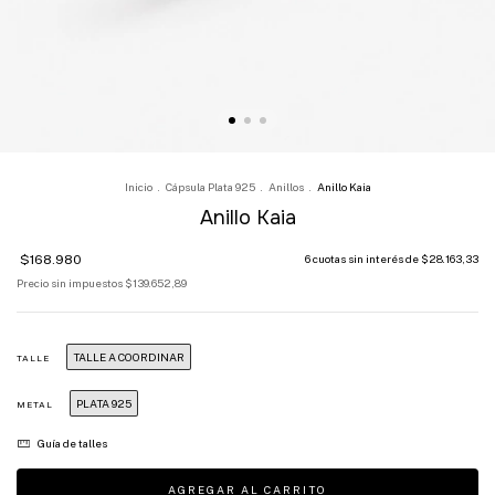
Inicio
.
Cápsula Plata 925
.
Anillos
.
Anillo Kaia
Anillo Kaia
$168.980
6
cuotas sin interés de
$28.163,33
Precio sin impuestos
$139.652,89
TALLE A COORDINAR
TALLE
PLATA 925
METAL
Guía de talles