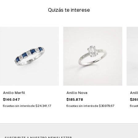
Quizás te interese
Anillo Marfil
Anillo Nova
Anil
$146.047
$185.878
$260
6
cuotas sin interés de
$24.341,17
6
cuotas sin interés de
$30.979,67
6
cuot
SUSCRIBITE A NUESTRO NEWSLETTER