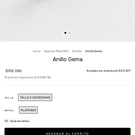
Inicio
.
Cápsula Plata 925
.
Anillos
.
Anillo Gema
Anillo Gema
$152.082
6
cuotas sin interés de
$25.347
Precio sin impuestos
$125.687,60
TALLE A COORDINAR
TALLE
PLATA 925
METAL
Guía de talles