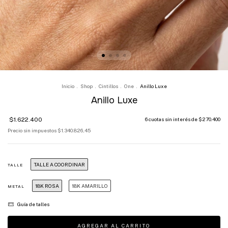
Inicio
.
Shop
.
Cintillos
.
One
.
Anillo Luxe
Anillo Luxe
$1.622.400
6
cuotas sin interés de
$270.400
Precio sin impuestos
$1.340.826,45
TALLE A COORDINAR
TALLE
18K ROSA
18K AMARILLO
METAL
Guía de talles