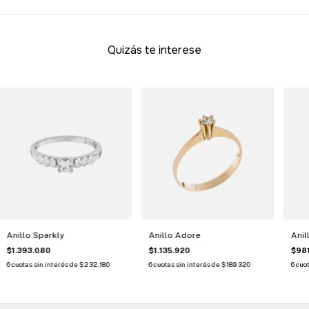
Quizás te interese
Anillo Sparkly
Anillo Adore
Anil
$1.393.080
$1.135.920
$981
6
cuotas sin interés de
$232.180
6
cuotas sin interés de
$189.320
6
cuot