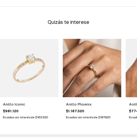
Quizás te interese
Anillo Iconic
Anillo Phoenix
Anil
$981.120
$1.187.520
$77
6
cuotas sin interés de
$163.520
6
cuotas sin interés de
$197.920
6
cuot