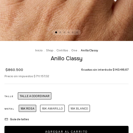
Inicio
.
Shop
.
Cintillos
.
One
.
Anillo Classy
Anillo Classy
$860.500
6
cuotas sin interés de
$143.416,67
Precio sin impuestos
$711.157,02
TALLE A COORDINAR
TALLE
18K ROSA
18K AMARILLO
18K BLANCO
METAL
Guía de talles