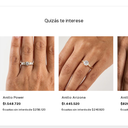
Quizás te interese
Anillo Power
Anillo Arizona
Anil
$1.548.720
$1.445.520
$82
6
cuotas sin interés de
$258.120
6
cuotas sin interés de
$240.920
6
cuot