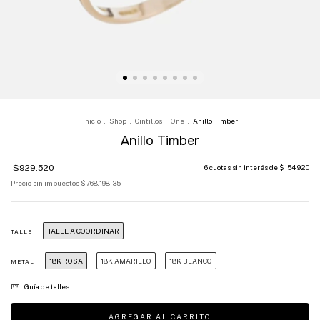
Inicio
.
Shop
.
Cintillos
.
One
.
Anillo Timber
Anillo Timber
$929.520
6
cuotas sin interés de
$154.920
Precio sin impuestos
$768.198,35
TALLE A COORDINAR
TALLE
18K ROSA
18K AMARILLO
18K BLANCO
METAL
Guía de talles