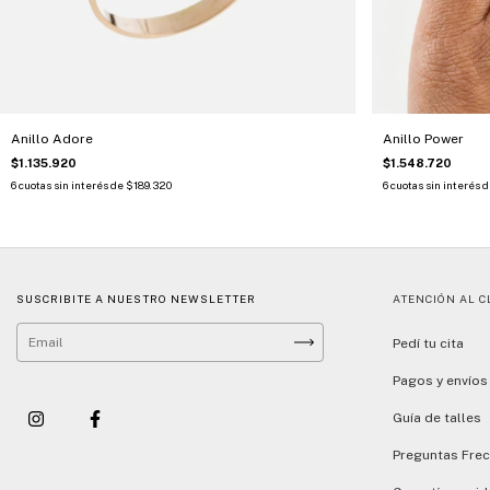
Anillo Adore
Anillo Power
$1.135.920
$1.548.720
6
cuotas sin interés de
$189.320
6
cuotas sin interés 
SUSCRIBITE A NUESTRO NEWSLETTER
ATENCIÓN AL C
Pedí tu cita
Pagos y envíos
Guía de talles
Preguntas Fre