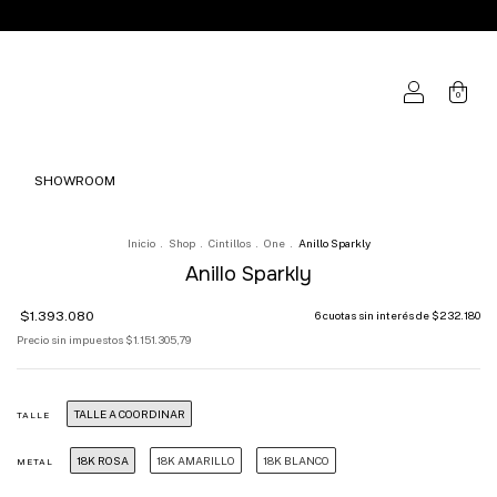
0
SHOWROOM
Inicio
.
Shop
.
Cintillos
.
One
.
Anillo Sparkly
Anillo Sparkly
$1.393.080
6
cuotas sin interés de
$232.180
Precio sin impuestos
$1.151.305,79
TALLE A COORDINAR
TALLE
18K ROSA
18K AMARILLO
18K BLANCO
METAL