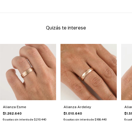
Quizás te interese
Alianza Esme
Alianza Ardeley
Alia
$1.262.640
$1.010.640
$1.5
6
cuotas sin interés de
$210.440
6
cuotas sin interés de
$168.440
6
cuot