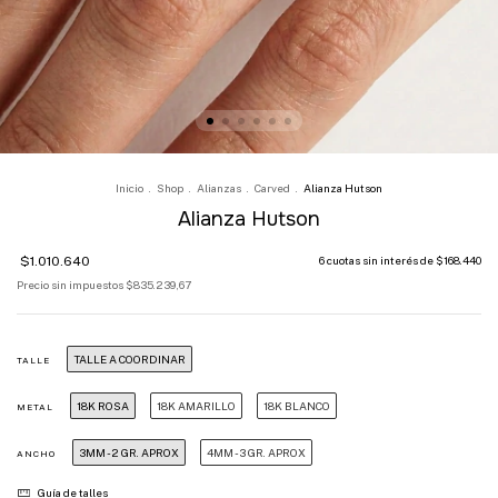
Inicio
.
Shop
.
Alianzas
.
Carved
.
Alianza Hutson
Alianza Hutson
$1.010.640
6
cuotas sin interés de
$168.440
Precio sin impuestos
$835.239,67
TALLE A COORDINAR
TALLE
18K ROSA
18K AMARILLO
18K BLANCO
METAL
3MM - 2 GR. APROX
4MM - 3 GR. APROX
ANCHO
Guía de talles