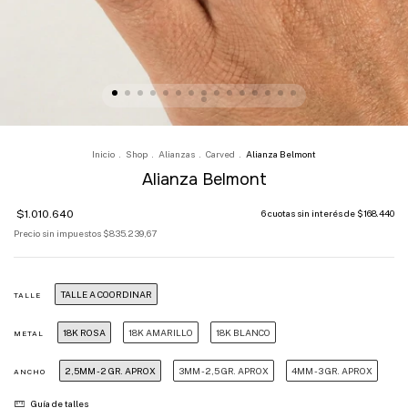
Inicio
.
Shop
.
Alianzas
.
Carved
.
Alianza Belmont
Alianza Belmont
$1.010.640
6
cuotas sin interés de
$168.440
Precio sin impuestos
$835.239,67
TALLE A COORDINAR
TALLE
18K ROSA
18K AMARILLO
18K BLANCO
METAL
2,5MM - 2 GR. APROX
3MM - 2,5 GR. APROX
4MM - 3 GR. APROX
ANCHO
Guía de talles