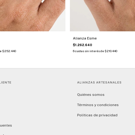
Alianza Esme
$1.262.640
de
$252.440
6
cuotas sin interés de
$210.440
LIENTE
ALIANZAS ARTESANALES
Quiénes somos
Términos y condiciones
Políticas de privacidad
cuentes