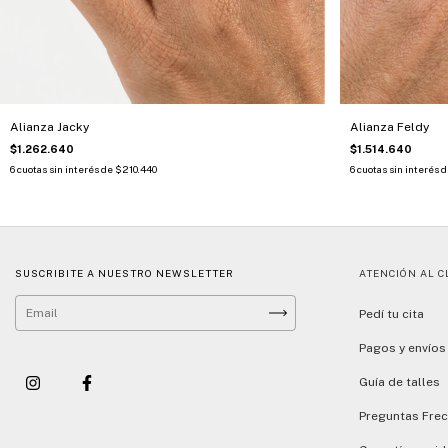
Alianza Jacky
Alianza Feldy
$1.262.640
$1.514.640
6
cuotas sin interés de
$210.440
6
cuotas sin interés 
SUSCRIBITE A NUESTRO NEWSLETTER
ATENCIÓN AL C
Pedí tu cita
Pagos y envíos
Guía de talles
Preguntas Fre