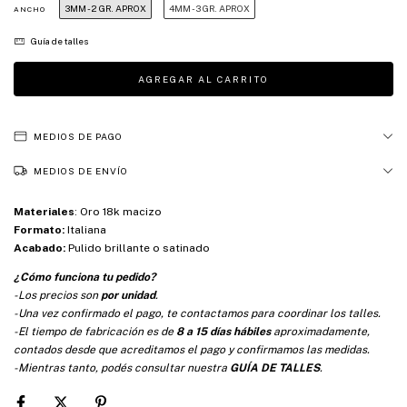
3MM - 2 GR. APROX
4MM - 3 GR. APROX
ANCHO
Guía de talles
MEDIOS DE PAGO
MEDIOS DE ENVÍO
Materiales
:
Oro 18k macizo
Formato:
Italiana
Acabado:
Pulido brillante o satinado
¿Cómo funciona tu pedido?
-Los precios son
por unidad
.
-Una vez confirmado el pago, te contactamos para coordinar los talles.
-El tiempo de fabricación es de
8 a 15 días hábiles
aproximadamente,
contados desde que acreditamos el pago y confirmamos las medidas.
-Mientras tanto, podés consultar nuestra
GUÍA DE TALLES
.