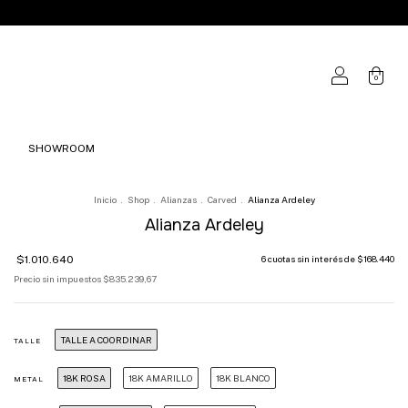
0
SHOWROOM
Inicio
.
Shop
.
Alianzas
.
Carved
.
Alianza Ardeley
Alianza Ardeley
$1.010.640
6
cuotas sin interés de
$168.440
Precio sin impuestos
$835.239,67
TALLE A COORDINAR
TALLE
18K ROSA
18K AMARILLO
18K BLANCO
METAL