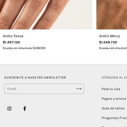
Anillo Tessa
Anillo Mercy
$1.497.120
$1.548.720
6
cuotas sin interés de
$249.520
6
cuotas sin interés 
SUSCRIBITE A NUESTRO NEWSLETTER
ATENCIÓN AL C
Pedí tu cita
Pagos y envíos
Guía de talles
Preguntas Fre