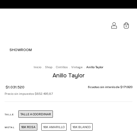
0
SHOWROOM
Inicio
.
Shop
.
Cintillos
.
Vintage
.
Anillo Taylor
Anillo Taylor
$1.031.520
6
cuotas sin interés de
$171.920
Precio sin impuestos
$852.495,87
TALLE A COORDINAR
TALLE
18K ROSA
18K AMARILLO
18K BLANCO
METAL