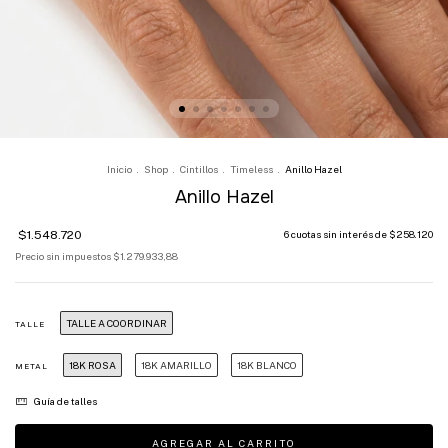
Inicio
.
Shop
.
Cintillos
.
Timeless
.
Anillo Hazel
Anillo Hazel
$1.548.720
6
cuotas sin interés de
$258.120
Precio sin impuestos
$1.279.933,88
TALLE A COORDINAR
TALLE
18K ROSA
18K AMARILLO
18K BLANCO
METAL
Guía de talles