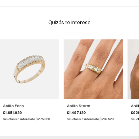
Quizás te interese
Anillo Edna
Anillo Storm
Anil
$1.651.920
$1.497.120
$92
6
cuotas sin interés de
$275.320
6
cuotas sin interés de
$249.520
6
cuot