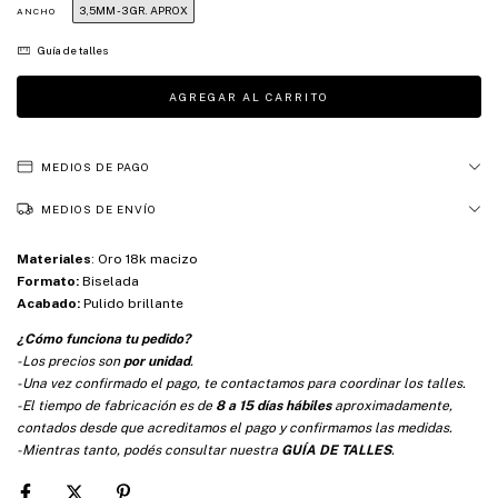
3,5MM - 3 GR. APROX
ANCHO
Guía de talles
MEDIOS DE PAGO
MEDIOS DE ENVÍO
Materiales
:
Oro 18k macizo
Formato:
Biselada
Acabado:
Pulido brillante
¿Cómo funciona tu pedido?
-Los precios son
por unidad
.
-Una vez confirmado el pago, te contactamos para coordinar los talles.
-El tiempo de fabricación es de
8 a 15 días hábiles
aproximadamente,
contados desde que acreditamos el pago y confirmamos las medidas.
-Mientras tanto, podés consultar nuestra
GUÍA DE TALLES
.