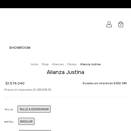
0
SHOWROOM
Inicio
.
Shop
.
Alianzas
.
Classic
.
Alianza Justina
Alianza Justina
$1.574.040
6
cuotas sin interés de
$262.340
Precio sin impuestos
$1.300.859,50
TALLE A COORDINAR
TALLE
BICOLOR
METAL