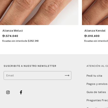
Alianza Meluci
Alianza Kendal
$1.574.040
$1.010.400
6
cuotas sin interés de
$262.340
6
cuotas sin interés 
SUSCRIBITE A NUESTRO NEWSLETTER
ATENCIÓN AL C
Pedí tu cita
Pagos y envíos
Guía de talles
Preguntas Fre