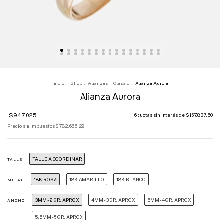
Inicio
.
Shop
.
Alianzas
.
Classic
.
Alianza Aurora
Alianza Aurora
$947.025
6
cuotas sin interés de
$157.837,50
Precio sin impuestos
$782.665,29
TALLE A COORDINAR
TALLE
18K ROSA
18K AMARILLO
18K BLANCO
METAL
3MM - 2 GR. APROX
4MM - 3 GR. APROX
5MM - 4 GR. APROX
ANCHO
5,5MM - 5 GR. APROX