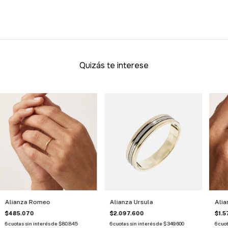
Quizás te interese
Alianza Romeo
Alianza Ursula
Alia
$485.070
$2.097.600
$1.5
6
cuotas sin interés de
$80.845
6
cuotas sin interés de
$349.600
6
cuot