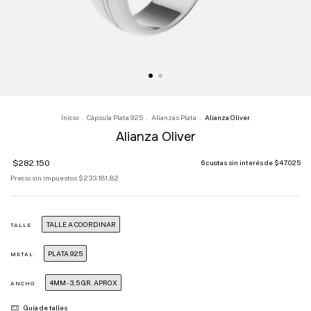
Inicio
.
Cápsula Plata 925
.
Alianzas Plata
.
Alianza Oliver
Alianza Oliver
$282.150
6
cuotas sin interés de
$47.025
Precio sin impuestos
$233.181,82
TALLE A COORDINAR
TALLE
PLATA 925
METAL
4MM - 3,5 GR. APROX
ANCHO
Guía de talles