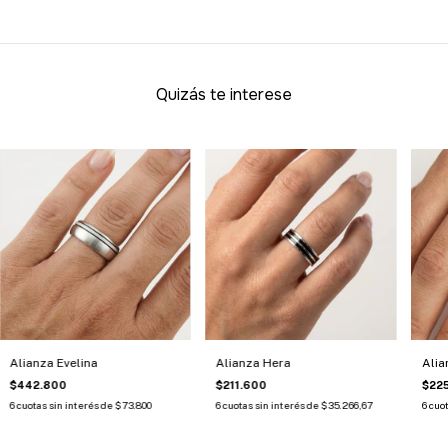
Quizás te interese
Alianza Evelina
Alianza Hera
Alia
$442.800
$211.600
$22
6
cuotas sin interés de
$73.800
6
cuotas sin interés de
$35.266,67
6
cuot