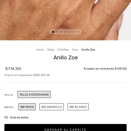
Inicio
.
Shop
.
Cintillos
.
One
.
Anillo Zoe
Anillo Zoe
$774.720
6
cuotas sin interés de
$129.120
Precio sin impuestos
$640.264,46
TALLE A COORDINAR
TALLE
18K ROSA
18K AMARILLO
18K BLANCO
METAL
Guía de talles