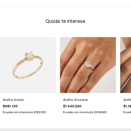
Quizás te interese
Anillo Iconic
Anillo Arizona
Anil
$981.120
$1.445.520
$1.1
6
cuotas sin interés de
$163.520
6
cuotas sin interés de
$240.920
6
cuot