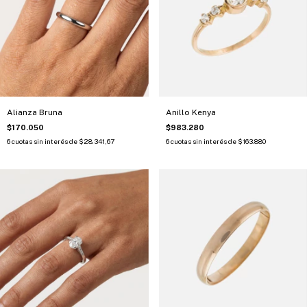
Alianza Bruna
Anillo Kenya
$170.050
$983.280
6
cuotas sin interés de
$28.341,67
6
cuotas sin interés de
$163.880