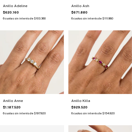
Anillo Adeline
Anillo Ash
$620.160
$671.880
6
cuotas sin interés de
$103.360
6
cuotas sin interés de
$111.980
Anillo Anne
Anillo Killa
$1.187.520
$929.520
6
cuotas sin interés de
$197.920
6
cuotas sin interés de
$154.920