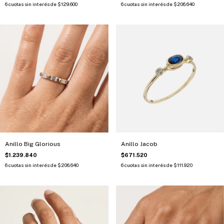
6
cuotas sin interés de
$129.600
6
cuotas sin interés de
$206.640
Anillo Big Glorious
Anillo Jacob
$1.239.840
$671.520
6
cuotas sin interés de
$206.640
6
cuotas sin interés de
$111.920