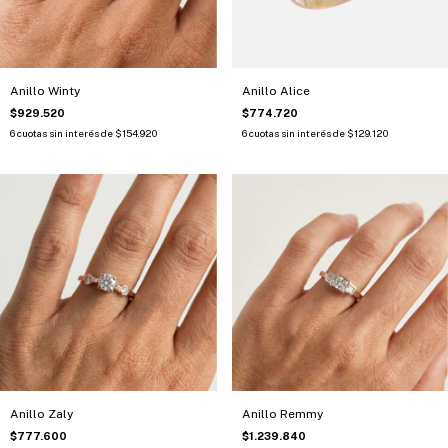
Anillo Winty
Anillo Alice
$929.520
$774.720
6
cuotas sin interés de
$154.920
6
cuotas sin interés de
$129.120
Anillo Zaly
Anillo Remmy
$777.600
$1.239.840