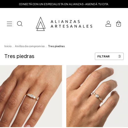
CONECTÁ CON UN ESPECIALISTA EN ALIANZAS - AGENDÁ TU CITA
0
Inicio
.
Anillos de compromiso
.
Tres piedras
Tres piedras
FILTRAR