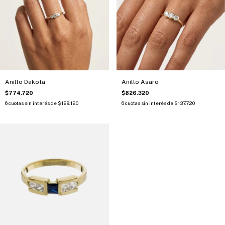
Anillo Dakota
Anillo Asaro
$774.720
$826.320
6
cuotas sin interés de
$129.120
6
cuotas sin interés de
$137.720