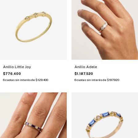
Anillo Little Joy
Anillo Adele
$776.400
$1.187.520
6
cuotas sin interés de
$129.400
6
cuotas sin interés de
$197.920