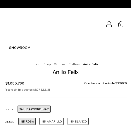
0
SHOWROOM
Inicio
.
Shop
.
Cintillos
.
Endless
.
Anillo Felix
Anillo Felix
$1.085.760
6
cuotas sin interés de
$180.960
Precio sin impuestos
$897.322,31
TALLE A COORDINAR
TALLE
18K ROSA
18K AMARILLO
18K BLANCO
METAL