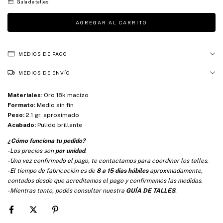
Guía de talles
MEDIOS DE PAGO
MEDIOS DE ENVÍO
Materiales
:
Oro 18k macizo
Formato:
Medio sin fin
Peso:
2,1 gr. aproximado
Acabado:
Pulido brillante
¿Cómo funciona tu pedido?
-Los precios son
por unidad
.
-Una vez confirmado el pago, te contactamos para coordinar los talles.
-El tiempo de fabricación es de
8 a 15 días hábiles
aproximadamente,
contados desde que acreditamos el pago y confirmamos las medidas.
-Mientras tanto, podés consultar nuestra
GUÍA DE TALLES
.