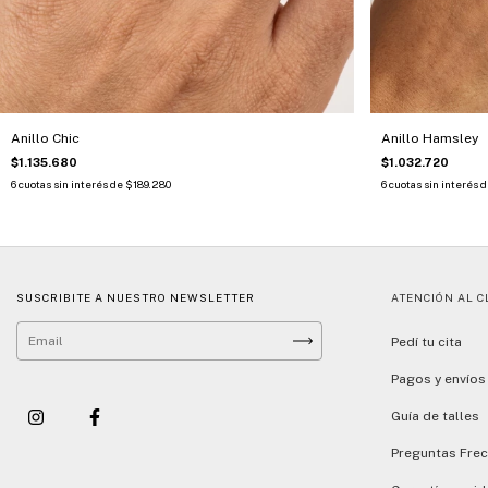
Anillo Chic
Anillo Hamsley
$1.135.680
$1.032.720
6
cuotas sin interés de
$189.280
6
cuotas sin interés 
SUSCRIBITE A NUESTRO NEWSLETTER
ATENCIÓN AL C
Pedí tu cita
Pagos y envíos
Guía de talles
Preguntas Fre