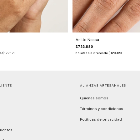
Anillo Nessa
$722.880
de
$172.120
6
cuotas sin interés de
$120.480
LIENTE
ALIANZAS ARTESANALES
Quiénes somos
Términos y condiciones
Políticas de privacidad
cuentes