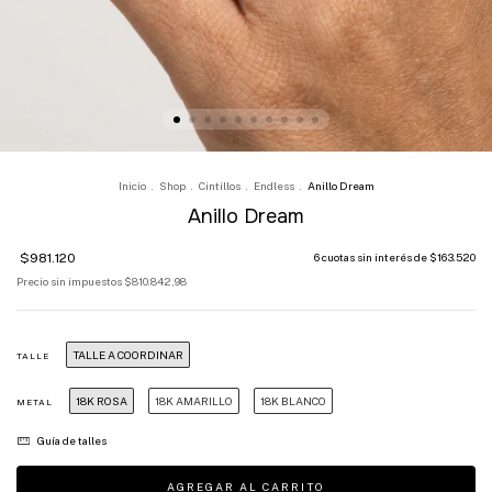
Inicio
.
Shop
.
Cintillos
.
Endless
.
Anillo Dream
Anillo Dream
$981.120
6
cuotas sin interés de
$163.520
Precio sin impuestos
$810.842,98
TALLE A COORDINAR
TALLE
18K ROSA
18K AMARILLO
18K BLANCO
METAL
Guía de talles