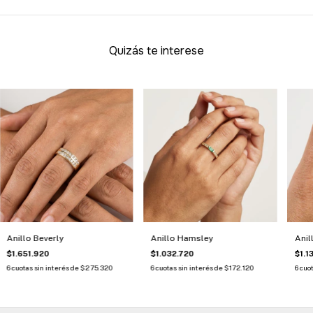
Quizás te interese
Anillo Beverly
Anillo Hamsley
Anil
$1.651.920
$1.032.720
$1.1
6
cuotas sin interés de
$275.320
6
cuotas sin interés de
$172.120
6
cuot